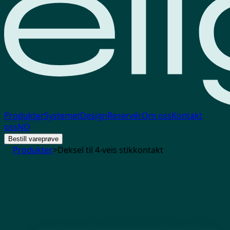
Produkter
Systemet
Design
Reservér
Om oss
Kontakt
oss
NO
Bestill vareprøve
Produkter
>
Deksel til 4-veis stikkontakt