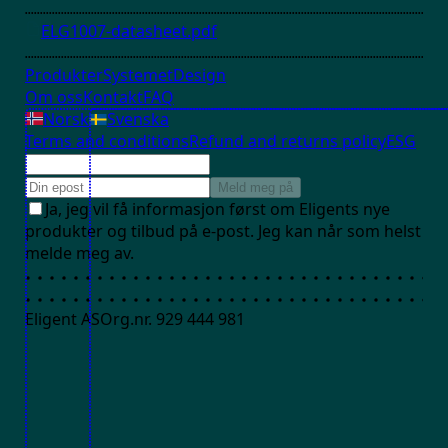
ELG1007-datasheet.pdf
Produkter
Systemet
Design
Om oss
Kontakt
FAQ
Norsk
Svenska
Terms and conditions
Refund and returns policy
ESG
Meld meg på
Ja, jeg vil få informasjon først om Eligents nye
produkter og tilbud på e-post. Jeg kan når som helst
melde meg av.
Eligent AS
Org.nr. 929 444 981