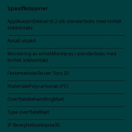
Spesifikasjoner
Applikasjon
Deksel til 2 stk stenderboks med innfelt
stikkontakt
Antall uttak
4
Montering av enhet
Monteres i stenderboks med
innfelt stikkontakt
Festemetode
Skruer Torx 20
Materiale
Polycarbonat (PC)
Overflatebehandling
Matt
Type overflate
Matt
IP Beskyttelsesklasse
30