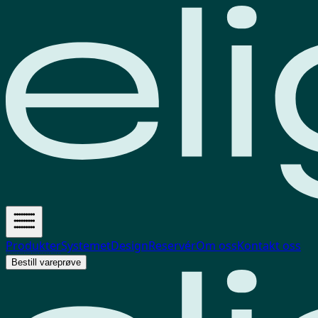
Produkter
Systemet
Design
Reservér
Om oss
Kontakt oss
Bestill vareprøve