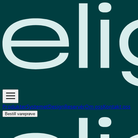
Produkter
Systemet
Design
Reservér
Om oss
Kontakt oss
Bestill vareprøve