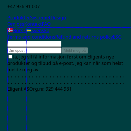
+47 936 91 007
Produkter
Systemet
Design
Om oss
Kontakt
FAQ
Norsk
Svenska
Terms and conditions
Refund and returns policy
ESG
Meld meg på
Ja, jeg vil få informasjon først om Eligents nye
produkter og tilbud på e-post. Jeg kan når som helst
melde meg av.
Eligent AS
Org.nr. 929 444 981