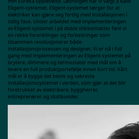
min Eureka opplevelse. Løsningen har vi valgt å kalle
Eligent-systemet. Eligent-systemet sørger for at
elektriker kan gjøre seg ferdig med installasjonen i
tidlig fase. Under arbeidet med implementeringen
av Eligent-systemet i på doble stikkontakter fant vi
en rekke forenklinger og forbedringer som
tilsammen revolusjonerer både
installasjonsprosessen og designet. Vi er nå i full
gang med implementeringen av Eligent-systemet på
brytere, dimmere og termostater med mål om å
levere en full produktportefølje innen kort tid. Vårt
mål er å bygge det beste og vakreste
installasjonssystemet i verden, som gjør at det blir
foretrukket av elektrikere, byggherrer,
entreprenører og sluttkunder.