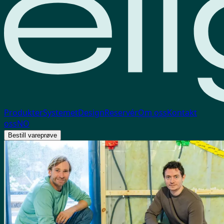
Produkter
Systemet
Design
Reservér
Om oss
Kontakt
oss
NO
Bestill vareprøve