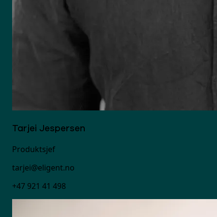
Tarjei Jespersen
Produktsjef
tarjei@eligent.no
+47 921 41 498