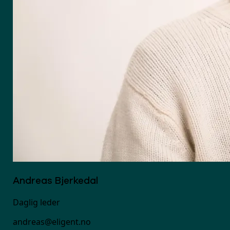
Andreas Bjerkedal
Daglig leder
andreas@eligent.no