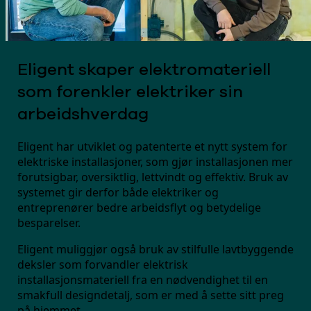
Eligent skaper elektromateriell
som forenkler elektriker sin
arbeidshverdag
Eligent har utviklet og patenterte et nytt system for
elektriske installasjoner, som gjør installasjonen mer
forutsigbar, oversiktlig, lettvindt og effektiv. Bruk av
systemet gir derfor både elektriker og
entreprenører bedre arbeidsflyt og betydelige
besparelser.
Eligent muliggjør også bruk av stilfulle lavtbyggende
deksler som forvandler elektrisk
installasjonsmateriell fra en nødvendighet til en
smakfull designdetalj, som er med å sette sitt preg
på hjemmet.