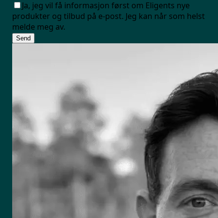
Ja, jeg vil få informasjon først om Eligents nye
produkter og tilbud på e-post. Jeg kan når som helst
melde meg av.
Send