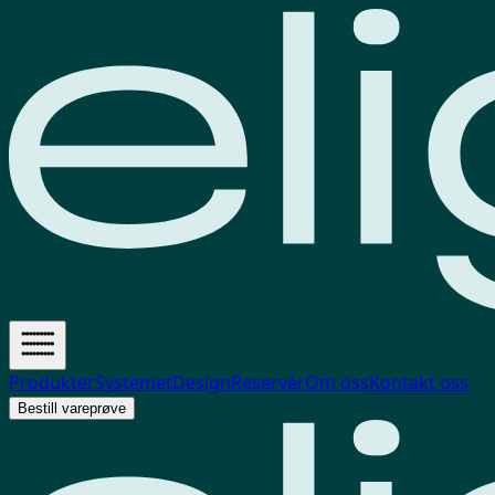
Produkter
Systemet
Design
Reservér
Om oss
Kontakt oss
Bestill vareprøve