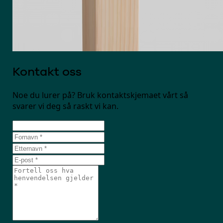
Kontakt oss
Noe du lurer på? Bruk kontaktskjemaet vårt så
svarer vi deg så raskt vi kan.