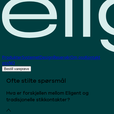
Produkter
Systemet
Design
Reservér
Om oss
Kontakt
oss
NO
Bestill vareprøve
Ofte stilte spørsmål
Hva er forskjellen mellom Eligent og
tradisjonelle stikkontakter?