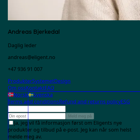
Andreas Bjerkedal
Daglig leder
andreas@eligent.no
+47 936 91 007
Produkter
Systemet
Design
Om oss
Kontakt
FAQ
Norsk
Svenska
Terms and conditions
Refund and returns policy
ESG
Meld meg på
Ja, jeg vil få informasjon først om Eligents nye
produkter og tilbud på e-post. Jeg kan når som helst
melde meg av.