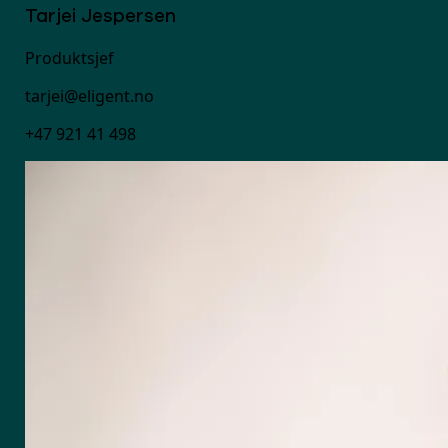
Tarjei Jespersen
Produktsjef
tarjei@eligent.no
+47 921 41 498