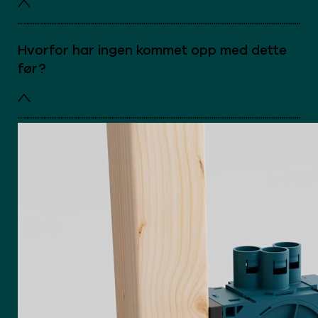
Hvorfor har ingen kommet opp med dette
før?