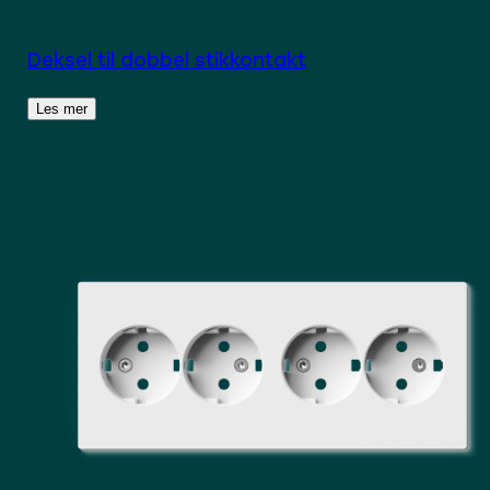
Deksel til dobbel stikkontakt
Les mer