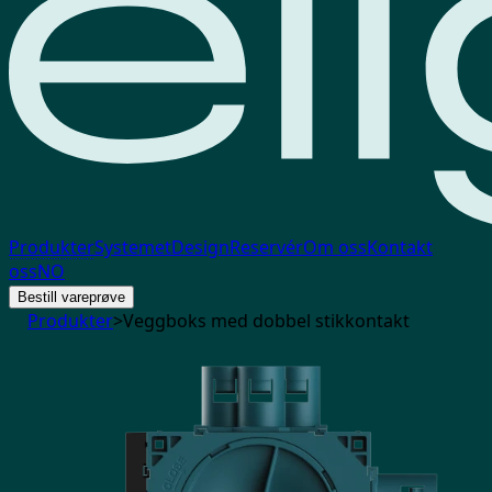
Produkter
Systemet
Design
Reservér
Om oss
Kontakt
oss
NO
Bestill vareprøve
Produkter
>
Veggboks med dobbel stikkontakt