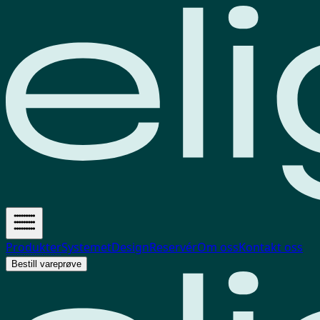
Produkter
Systemet
Design
Reservér
Om oss
Kontakt oss
Bestill vareprøve