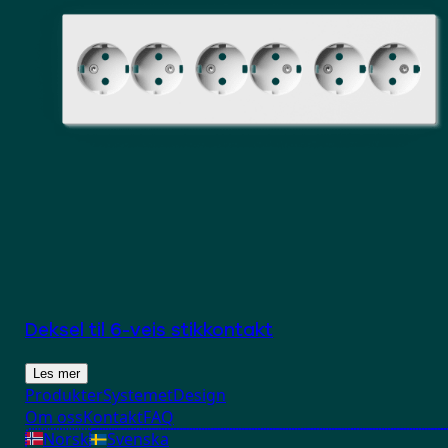
Deksel til 6-veis stikkontakt
Les mer
Produkter
Systemet
Design
Om oss
Kontakt
FAQ
Norsk
Svenska