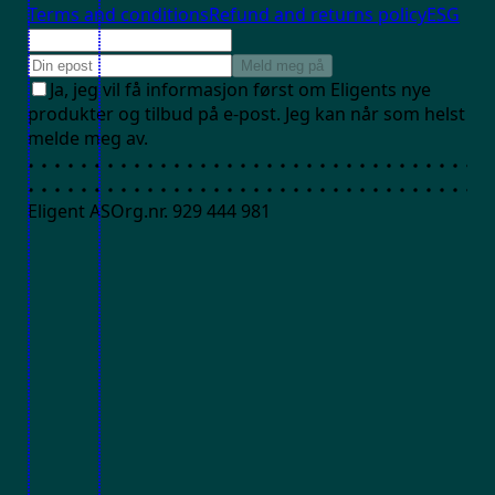
Terms and conditions
Refund and returns policy
ESG
Meld meg på
Ja, jeg vil få informasjon først om Eligents nye
produkter og tilbud på e-post. Jeg kan når som helst
melde meg av.
Eligent AS
Org.nr. 929 444 981