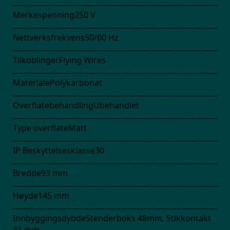
Merkespenning
250
V
Nettverksfrekvens
50/60
Hz
Tilkoblinger
Flying Wires
Materiale
Polykarbonat
Overflatebehandling
Ubehandlet
Type overflate
Matt
IP Beskyttelsesklasse
30
Bredde
93
mm
Høyde
145
mm
Innbyggingsdybde
Stenderboks 48mm, Stikkontakt
41
mm