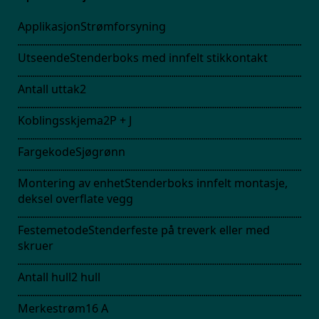
Applikasjon
Strømforsyning
Utseende
Stenderboks med innfelt stikkontakt
Antall uttak
2
Koblingsskjema
2P + J
Fargekode
Sjøgrønn
Montering av enhet
Stenderboks innfelt montasje,
deksel overflate vegg
Festemetode
Stenderfeste på treverk eller med
skruer
Antall hull
2
hull
Merkestrøm
16
A