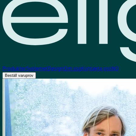
Produkter
Systemet
Design
Om oss
Kontakta oss
NO
Beställ varuprov