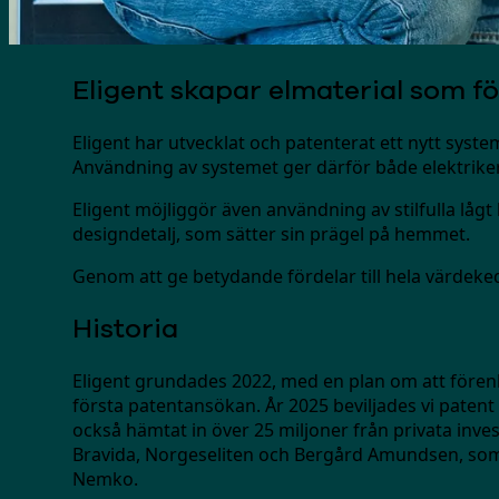
Eligent skapar elmaterial som f
Eligent har utvecklat och patenterat ett nytt system
Användning av systemet ger därför både elektrike
Eligent möjliggör även användning av stilfulla lågt
designdetalj, som sätter sin prägel på hemmet.
Genom att ge betydande fördelar till hela värdeked
Historia
Eligent grundades 2022, med en plan om att förenk
första patentansökan. År 2025 beviljades vi patent p
också hämtat in över 25 miljoner från privata inve
Bravida, Norgeseliten och Bergård Amundsen, som 
Nemko.