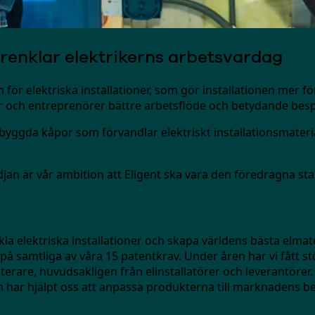
örenklar elektrikerns arbetsvardag
 för elektriska installationer, som gör installationen mer för
r och entreprenörer bättre arbetsflöde och betydande besp
 byggda kåpor som förvandlar elektriskt installationsmateri
jan är vår ambition att Eligent ska vara den föredragna stan
la elektriska installationer och skapa världens bästa elmat
å samtliga av våra 15 patentkrav. Under åren har vi fått stö
sterare, huvudsakligen från elinstallatörer och leverantöre
har hjälpt oss att anpassa produkterna till marknadens b