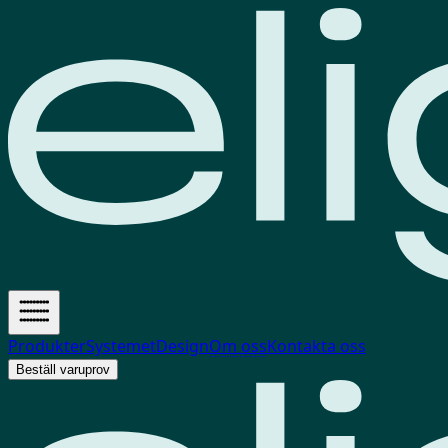
Produkter
Systemet
Design
Om oss
Kontakta oss
Beställ varuprov