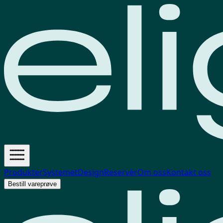
Produkter
Systemet
Design
Reservér
Om oss
Kontakt oss
Bestill vareprøve