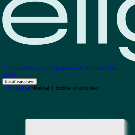
Produkter
Systemet
Design
Reservér
Om oss
Kontakt
oss
NO
Bestill vareprøve
Produkter
>
Deksel til dobbel stikkontakt