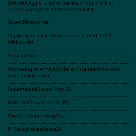
Dekselet ligger utenfor barnesikringen, slik at
dekslet kan byttes av hvem som helst.
Spesifikasjoner
Applikasjon
Deksel til stenderboks med innfelt
stikkontakt
Antall uttak
2
Montering av enhet
Monteres i stenderboks med
innfelt stikkontakt
Festemetode
Skruer Torx 20
Materiale
Polycarbonat (PC)
Overflatebehandling
Matt
IP Beskyttelsesklasse
30