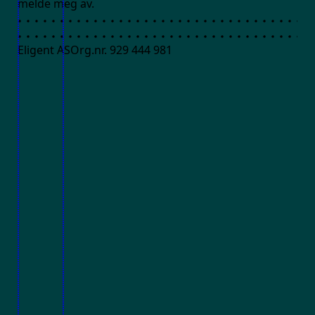
melde meg av.
Eligent AS
Org.nr. 929 444 981