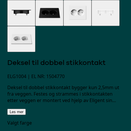
Deksel til dobbel stikkontakt
ELG1004
| EL NR: 1504770
Deksel til dobbel stikkontakt bygger kun 2,5mm ut
fra veggen. Festes og strammes i stikkontakten
etter veggen er montert ved hjelp av Eligent sin
patenterte festemekanisme.
Les mer
Valgt farge