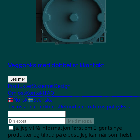
Veggboks med dobbel stikkontakt
Les mer
Produkter
Systemet
Design
Om oss
Kontakt
FAQ
Norsk
Svenska
Terms and conditions
Refund and returns policy
ESG
Meld meg på
Ja, jeg vil få informasjon først om Eligents nye
produkter og tilbud på e-post. Jeg kan når som helst