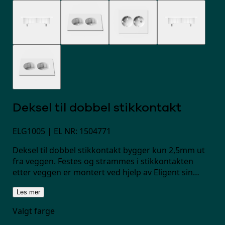
Deksel til dobbel stikkontakt
ELG1005
| EL NR: 1504771
Deksel til dobbel stikkontakt bygger kun 2,5mm ut
fra veggen. Festes og strammes i stikkontakten
etter veggen er montert ved hjelp av Eligent sin
patenterte festemekanisme.
Les mer
Valgt farge