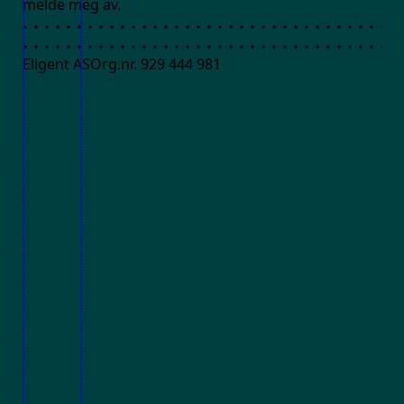
melde meg av.
Eligent AS
Org.nr. 929 444 981