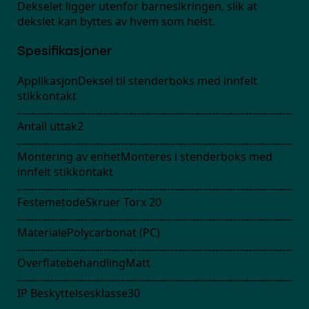
Dekselet ligger utenfor barnesikringen, slik at
dekslet kan byttes av hvem som helst.
Spesifikasjoner
Applikasjon
Deksel til stenderboks med innfelt
stikkontakt
Antall uttak
2
Montering av enhet
Monteres i stenderboks med
innfelt stikkontakt
Festemetode
Skruer Torx 20
Materiale
Polycarbonat (PC)
Overflatebehandling
Matt
IP Beskyttelsesklasse
30