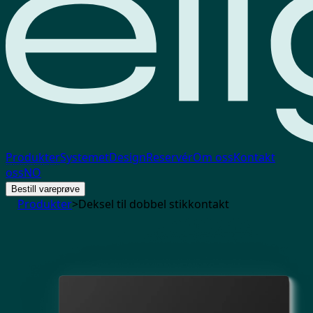
Produkter
Systemet
Design
Reservér
Om oss
Kontakt
oss
NO
Bestill vareprøve
Produkter
>
Deksel til dobbel stikkontakt