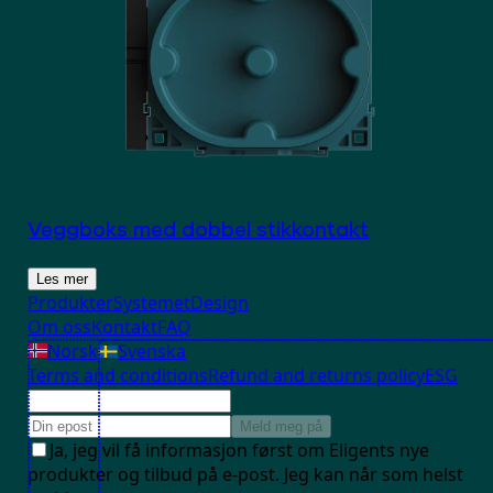
Veggboks med dobbel stikkontakt
Les mer
Produkter
Systemet
Design
Om oss
Kontakt
FAQ
Norsk
Svenska
Terms and conditions
Refund and returns policy
ESG
Meld meg på
Ja, jeg vil få informasjon først om Eligents nye
produkter og tilbud på e-post. Jeg kan når som helst