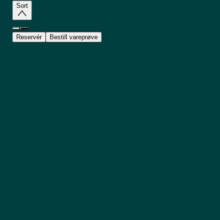
Sort
Reservér
Bestill vareprøve