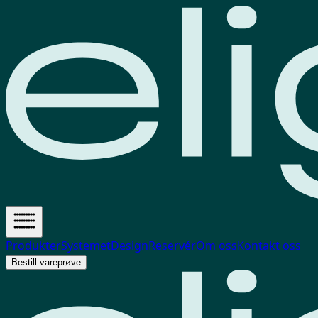
Produkter
Systemet
Design
Reservér
Om oss
Kontakt oss
Bestill vareprøve